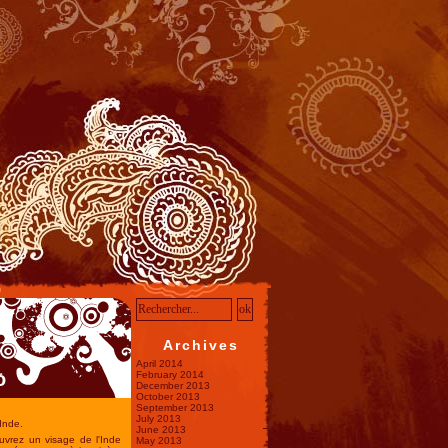
Archives
April 2014
o
February 2014
December 2013
October 2013
September 2013
July 2013
Inde.
June 2013
uvrez un visage de l'Inde
May 2013