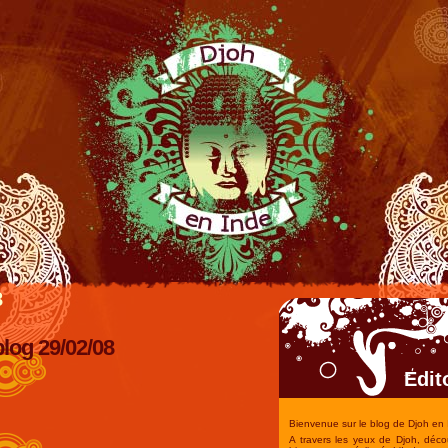
8
blog 29/02/08
Edit
Bienvenue sur le blog de Djoh en 
A travers les yeux de Djoh, déco