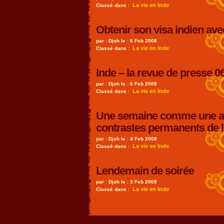
La vie en Inde
Classé dans :
Obtenir son visa indien 
par : Djoh le : 6 Feb 2008
La vie en Inde
Classé dans :
Inde – la revue de presse 0
par : Djoh le : 6 Feb 2008
La vie en Inde
Classé dans :
Une semaine comme une aut
contrastes permanents de l
par : Djoh le : 4 Feb 2008
La vie en Inde
Classé dans :
Lendemain de soirée
par : Djoh le : 3 Feb 2008
La vie en Inde
Classé dans :