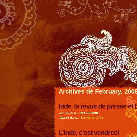
Archives de February, 200
Inde, la revue de presse et 
par : Djoh le : 29 Feb 2008
La vie en Inde
Classé dans :
L’Inde, c’est vendredi