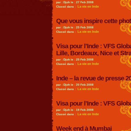
par : Djoh le : 27 Feb 2008
La vie en Inde
Classé dans :
Que vous inspire cette pho
par : Djoh le : 25 Feb 2008
La vie en Inde
Classé dans :
Visa pour l’Inde : VFS Globa
Lille, Bordeaux, Nice et St
par : Djoh le : 25 Feb 2008
La vie en Inde
Classé dans :
Inde – la revue de presse 2
par : Djoh le : 20 Feb 2008
La vie en Inde
Classé dans :
Visa pour l’Inde : VFS Glob
par : Djoh le : 19 Feb 2008
La vie en Inde
Classé dans :
Week end à Mumbai