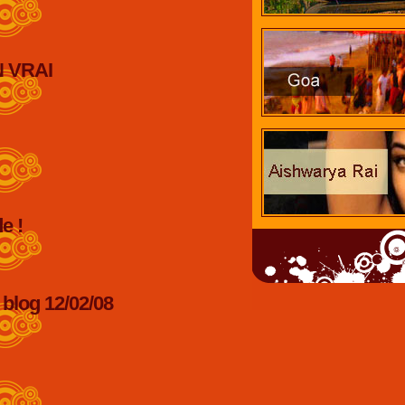
EN VRAI
e !
 blog 12/02/08