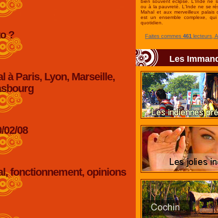
bien souvent éclipsé. L'Inde ne 
ou à la pauvreté. L'Inde ne se r
Mahal et aux merveilleux palais 
est un ensemble complexe, qui 
quotidien.
to ?
Faites commes
461
lecteurs, 
Les Imman
l à Paris, Lyon, Marseille,
rasbourg
0/02/08
al, fonctionnement, opinions