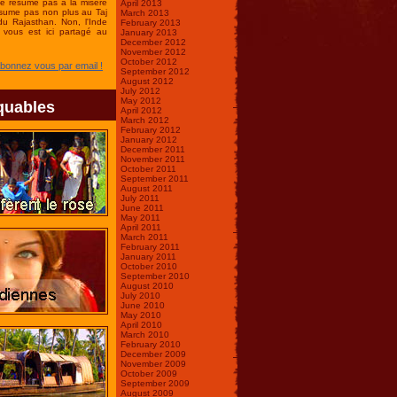
se résume pas à la misère
April 2013
ésume pas non plus au Taj
March 2013
du Rajasthan. Non, l'Inde
February 2013
vous est ici partagé au
January 2013
December 2012
November 2012
October 2012
Abonnez vous par email !
September 2012
August 2012
July 2012
May 2012
quables
April 2012
March 2012
February 2012
January 2012
December 2011
November 2011
October 2011
September 2011
August 2011
July 2011
June 2011
May 2011
April 2011
March 2011
February 2011
January 2011
October 2010
September 2010
August 2010
July 2010
June 2010
May 2010
April 2010
March 2010
February 2010
December 2009
November 2009
October 2009
September 2009
August 2009