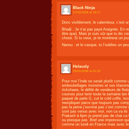
Black Ninja
27/02/2008 at 18:17
Donc visiblement, le calembour, c’est un
Bhaâl : Je n’ai pas payé Araignée. En rev
être que). Mais je suis sûr que tu dis c
chose. Si tu veux, je te montrerai un jou
Nanou : et le casque, tu l’oublies un pe
Helaudy
28/02/2008 at 02:33
Pour moi l’Inde se serait plutôt comme 
embouteillages monstres et ses klaxons
rickshaws, le défilé de vendeurs de fluti
courses pour tenir toute la semaine (en f
paquet de parle G, zut le cold coffe, rez
reexpliquer parce que toujours pas comp
pas la peine j’ouvrirai pas c’est comme 
sont pas venus avec moi, non ca va ils
Prakash à 6pm je prend pas de chai ca f
ou presque pas. Bref une impression qu
comme un lundi en France mais avec le so