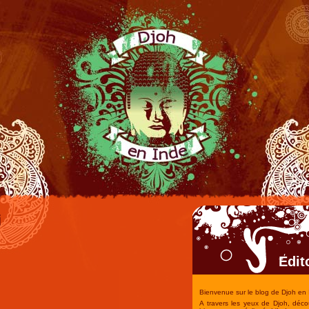
i
Edit
Bienvenue sur le blog de Djoh en 
A travers les yeux de Djoh, déco