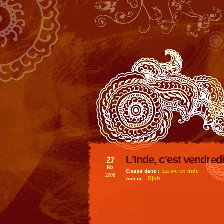
L’Inde, c’est vendred
27
feb
La vie en Inde
Classé dans :
2008
Djoh
Auteur :