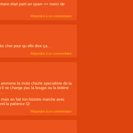
aire était parti en spam => merci de
Répondre à ce commentaire
très cher pour qu elle dise ça…
Répondre à ce commentaire
tu ammene ta moto chezle specialiste de la
’il ne change pas la bougie ou la bobine
e….
e mais en fait ton histoire marche avec
end la patience 😉
Répondre à ce commentaire