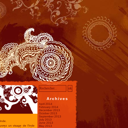
Archives
April 2014
o
February 2014
December 2013
October 2013
September 2013
July 2013
Inde.
June 2013
uvrez un visage de l'Inde
May 2013