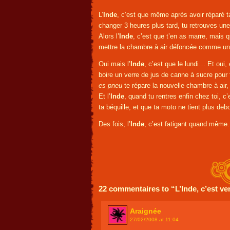
L’
Inde
, c’est que même après avoir réparé ta
changer 3 heures plus tard, tu retrouves une
Alors l’
Inde
, c’est que t’en as marre, mais qu
mettre la chambre à air défoncée comme une
Oui mais l’
Inde
, c’est que le lundi… Et oui, e
boire un verre de jus de canne à sucre pou
es pneu
te répare la nouvelle chambre à air, 
Et l’
Inde
, quand tu rentres enfin chez toi, 
ta béquille, et que ta moto ne tient plus deb
Des fois, l’
Inde
, c’est fatigant quand même.
22 commentaires to “L’Inde, c’est ve
Araignée
27/02/2008 at 11:04