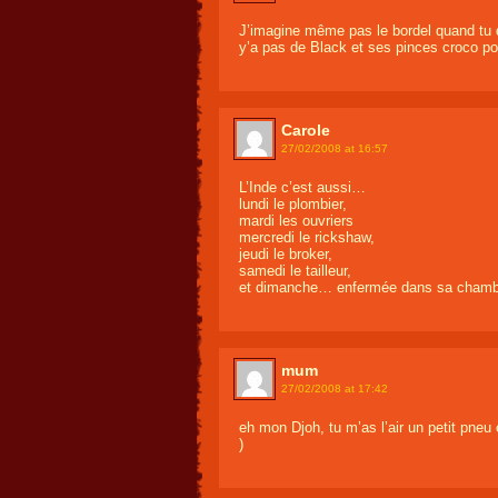
J’imagine même pas le bordel quand tu 
y’a pas de Black et ses pinces croco pou
Carole
27/02/2008 at 16:57
L’Inde c’est aussi…
lundi le plombier,
mardi les ouvriers
mercredi le rickshaw,
jeudi le broker,
samedi le tailleur,
et dimanche… enfermée dans sa chamb
mum
27/02/2008 at 17:42
eh mon Djoh, tu m’as l’air un petit pneu c
)