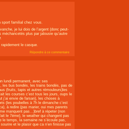
 sport familial chez vous.
anche, je lui dois de l’argent (donc peut-
es méchancetés plus par jalousie qu’autre
r.
u rapidement le casque.
Répondre à ce commentaire
un lundi permanent, avec ses
, les bus bondés, les trains bondés, pas de
aus (fruits, tapis et autres rémouleurs)les
ait les courses c’est tous les jours, oups le
ut j’ai envie de farsan), les choses à
ris (les poubelles à 7h le dimanche c’est
ca), à redire (pas marier, oui mes parents
 me manquent pas…)bref à répeter (non
ait le 7éme), le weather qui changent pas
e le temps, la semaine ne s’écoule pas,
urire et le plaisir que ca n’en finisse pas