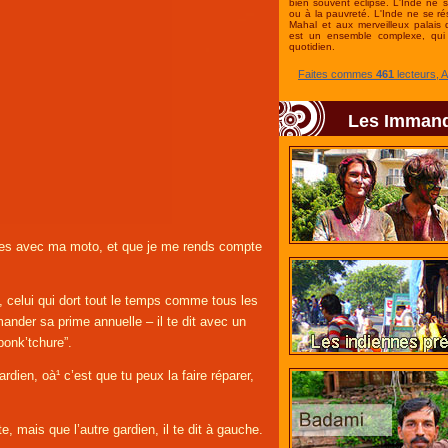
bien souvent éclipsé. L'Inde ne 
ou à la pauvreté. L'Inde ne se r
Mahal et aux merveilleux palais 
est un ensemble complexe, qui 
quotidien.
Faites commes
461
lecteurs, 
Les Imman
res avec ma moto, et que je me rends compte
, celui qui dort tout le temps comme tous les
mander sa prime annuelle – il te dit avec un
“ponk’tchure”.
rdien, oà¹ c’est que tu peux la faire réparer,
ite, mais que l’autre gardien, il te dit à gauche.