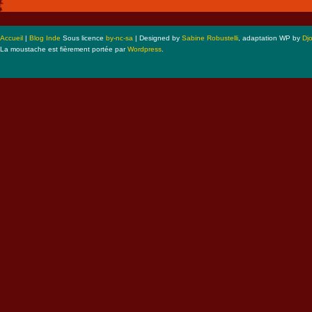
Accueil
|
Blog Inde
Sous licence
by-nc-sa
| Designed by
Sabine Robustelli
, adaptation WP by
Dj
La moustache est fièrement portée par
Wordpress
.