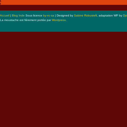
Accueil
|
Blog Inde
Sous licence
by-nc-sa
| Designed by
Sabine Robustelli
, adaptation WP by
Dj
La moustache est fièrement portée par
Wordpress
.