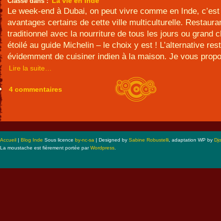
La vie en Inde
Classé dans :
Le week-end à Dubai, on peut vivre comme en Inde, c’est
avantages certains de cette ville multiculturelle. Restaura
traditionnel avec la nourriture de tous les jours ou grand c
étoilé au guide Michelin – le choix y est ! L’alternative res
évidemment de cuisiner indien à la maison. Je vous propo
Lire la suite…
4 commentaires
Accueil
|
Blog Inde
Sous licence
by-nc-sa
| Designed by
Sabine Robustelli
, adaptation WP by
Dj
La moustache est fièrement portée par
Wordpress
.