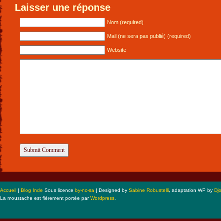
Laisser une réponse
Nom (required)
Mail (ne sera pas publié) (required)
Website
Accueil
|
Blog Inde
Sous licence
by-nc-sa
| Designed by
Sabine Robustelli
, adaptation WP by
Dj
La moustache est fièrement portée par
Wordpress
.