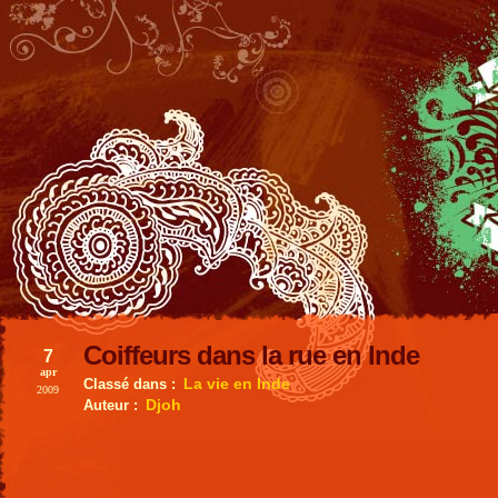
Coiffeurs dans la rue en Inde
7
apr
La vie en Inde
Classé dans :
2009
Djoh
Auteur :