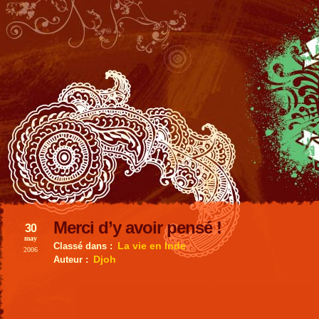
Merci d’y avoir pensé !
30
may
La vie en Inde
Classé dans :
2006
Djoh
Auteur :