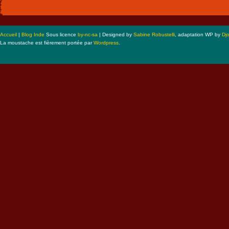
Accueil
|
Blog Inde
Sous licence
by-nc-sa
| Designed by
Sabine Robustelli
, adaptation WP by
Dj
La moustache est fièrement portée par
Wordpress
.