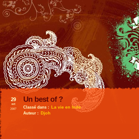
Un best of ?
29
oct
La vie en Inde
Classé dans :
2007
Djoh
Auteur :