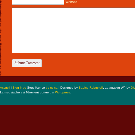
Website
Accueil
|
Blog Inde
Sous licence
by-nc-sa
| Designed by
Sabine Robustelli
, adaptation WP by
Dj
La moustache est fièrement portée par
Wordpress
.