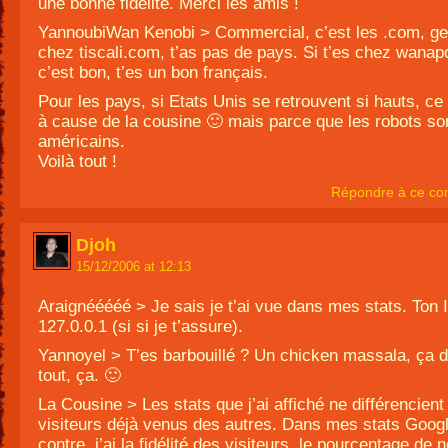
une bonne fidélité. Merci les amis !
YannoubiWan Kenobi > Commercial, c’est les .com, gen
chez tiscali.com, t’as pas de pays. Si t’es chez wanapo
c’est bon, t’es un bon français.
Pour les pays, si Etats Unis se retrouvent si hauts, ce
à cause de la cousine 🙂 mais parce que les robots so
américains.
Voilà tout !
Répondre à ce co
Djoh
15/12/2006 at 12:13
Araignééééé > Je sais je t’ai vue dans mes stats. Ton I
127.0.0.1 (si si je t’assure).
Yannoyel > T’es barbouillé ? Un chicken massala, ça 
tout, ça. 🙂
La Cousine > Les stats que j’ai affiché ne différencient
visiteurs déjà venus des autres. Dans mes stats Googl
contre, j’ai la fidélité des visiteurs, le pourcentage de