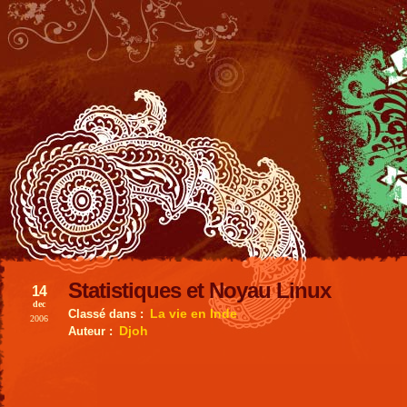
Statistiques et Noyau Linux
14
dec
La vie en Inde
Classé dans :
2006
Djoh
Auteur :