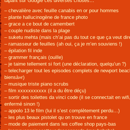
tapant sur Google ces diverses choses…
– chevalière avec feuille canabis en or pour hommes
– plante hallucinogène de france photo
– grace a ce bout de camembert
– couple nudiste dans la plage
– suketu mehta (mais ch’ai pas du tout ce que ça veut dir
– ramasseur de feuilles (ah oui, ça je m’en souviens !)
– épilation fil inde
– grammer français (ouille)
– je taime tellement si fort (une déclaration, quelqu’un ?)
– telecharger tout les episodes complets de newport beach
biensà»r)
– musique triste piano scrubs
– film xxxxxxxxxxx (il a du être déçu)
– sortir des toilettes da vinci code (il se connectait en wifi, 
enfermé sinon !)
– appolo 13 le film (lui il s’est complètement perdu…)
– les plus beaux pistolet qu on trouve en france
– mode de paiement dans les coffee shop pays-bas