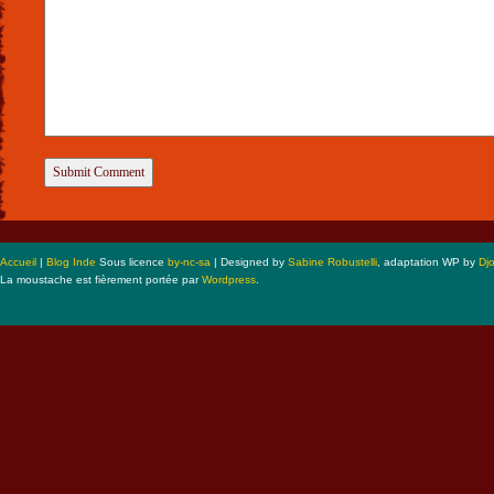
Accueil
|
Blog Inde
Sous licence
by-nc-sa
| Designed by
Sabine Robustelli
, adaptation WP by
Dj
La moustache est fièrement portée par
Wordpress
.