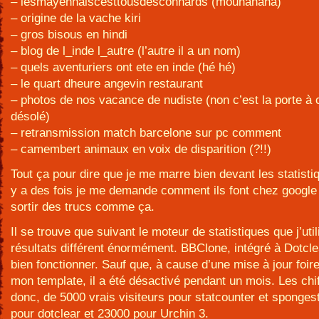
– lesmayennaiscesttousdesconnards (mouhahaha)
– origine de la vache kiri
– gros bisous en hindi
– blog de l_inde l_autre (l’autre il a un nom)
– quels aventuriers ont ete en inde (hé hé)
– le quart dheure angevin restaurant
– photos de nos vacance de nudiste (non c’est la porte à 
désolé)
– retransmission match barcelone sur pc comment
– camembert animaux en voix de disparition (?!!)
Tout ça pour dire que je me marre bien devant les statisti
y a des fois je me demande comment ils font chez googl
sortir des trucs comme ça.
Il se trouve que suivant le moteur de statistiques que j’util
résultats différent énormément. BBClone, intégré à Dotcl
bien fonctionner. Sauf que, à cause d’une mise à jour foir
mon template, il a été désactivé pendant un mois. Les chif
donc, de 5000 vrais visiteurs pour statcounter et sponges
pour dotclear et 23000 pour Urchin 3.