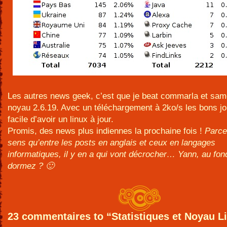
Les autres news geek, c’est que je beat commarla et sa
noyau 2.6.19. Avec un téléchargement à 2ko/s les bons jo
facile d’avoir un linux à jour.
Promis, des news plus indiennes la prochaine fois !
Parce
sens qu’entre les posts en anglais et ceux en langages
informatiques, il y en a qui vont décrocher… Yann, au fon
dormez ? 🙂
23 commentaires to “Statistiques et Noyau L