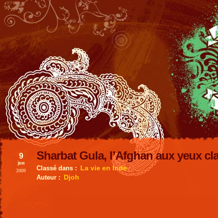
Sharbat Gula, l’Afghan aux yeux cla
9
jun
La vie en Inde
Classé dans :
2009
Djoh
Auteur :