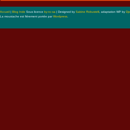
Accueil
|
Blog Inde
Sous licence
by-nc-sa
| Designed by
Sabine Robustelli
, adaptation WP by
Dj
La moustache est fièrement portée par
Wordpress
.