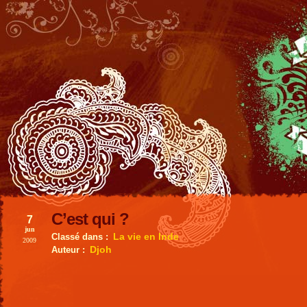
C’est qui ?
7
jun
La vie en Inde
Classé dans :
2009
Djoh
Auteur :