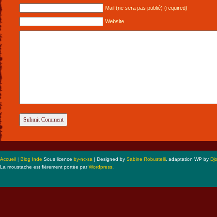
Mail (ne sera pas publié) (required)
Website
Accueil
|
Blog Inde
Sous licence
by-nc-sa
| Designed by
Sabine Robustelli
, adaptation WP by
Dj
La moustache est fièrement portée par
Wordpress
.