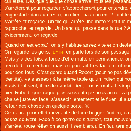
curieuse. Dés que quelque chose arrive, tous les passant
s’arrêteront pour regarder, s’approcheront pour entendre,
engueulade dans un resto, un client pas content ? Tout l
s’arrête et regarde. Un flic qui arrête une moto ? Tout le
rapproche, et regarde. Un blanc qui passe dans la rue ? Al
évidemment, on regarde.
Quand on est expat’, on s’y habitue assez vite et on devien
On regarde les gens,
en parle lors de son passage
Emilie
Mais y a des fois, à force d’être matté en permanence, o
rien de bien méchant, mais on pourrait très facilement no
pour des fous. C’est genre quand Robert (pour ne pas dév
identité), va s’asseoir à la même table qu’un indien qui no
Assis tout seul, il ne demandait rien, il nous mattait, simp
bien Robert, qui craque plus souvent que nous autre, va p
chaise juste en face, s’asseoir lentement et le fixer lui au
retour des choses en quelque sorte. 🙂
Ceci aura pour effet inévitable de faire bugger l’indien, ça 
assez souvent. Face à ce genre de situation, tout mouve
s’arrête, toute réflexion aussi il semblerait. En fait, tant 