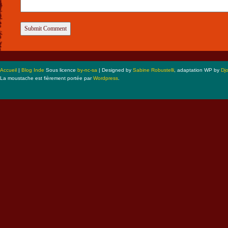
Accueil
|
Blog Inde
Sous licence
by-nc-sa
| Designed by
Sabine Robustelli
, adaptation WP by
Dj
La moustache est fièrement portée par
Wordpress
.