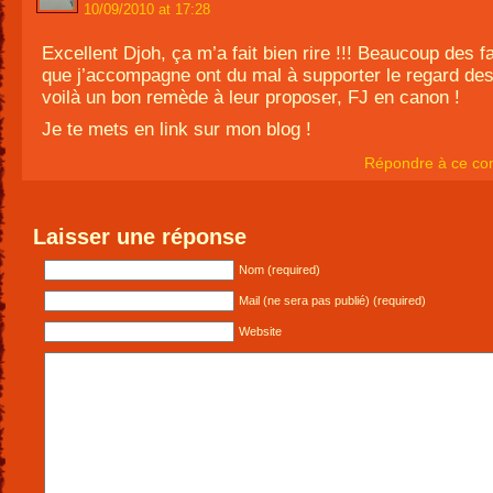
10/09/2010 at 17:28
Excellent Djoh, ça m’a fait bien rire !!! Beaucoup des f
que j’accompagne ont du mal à supporter le regard des
voilà un bon remède à leur proposer, FJ en canon !
Je te mets en link sur mon blog !
Répondre à ce co
Laisser une réponse
Nom (required)
Mail (ne sera pas publié) (required)
Website