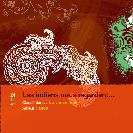
Les indiens nous regardent…
24
jul
La vie en Inde
Classé dans :
2007
Djoh
Auteur :