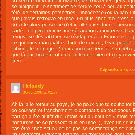
un sentiment vraiment bizarre, de trouver les gens agre
se plaignent, le sentiment de perdre peu à peu au conta
télé, de certaines personnes, l’innocence (ou la paix in
que j’avais retrouvé en Inde. En plus chez moi c’est la
du vide alors personne n’était allé aussi loin et person
parlé…un peu comme une séparation amoureuse il fau
temps, se déshabituer, se réadapter à la France en ap
ce qui nous manquait en Inde (le confort, l’eau potable
robinet, le fromage…) mais quoique dérisoire au début
que là bas finalement c’est tellement bien et on y revie
bien…..
Répondre à ce co
Helaudy
30/05/2008 at 01:27
Ah la la le retour au pays, je ne peux que te souhaiter
de courage et franchement je compatis de tout coeur.
part ça a été plutôt dur, (mais ouf au bout de 4 mois 
nocturnes ne se passent plus en Inde..), avec un sent
pas être chez soi ou de ne pas se sentir française enf
un sentiment vraiment bizarre, de trouver les gens agre