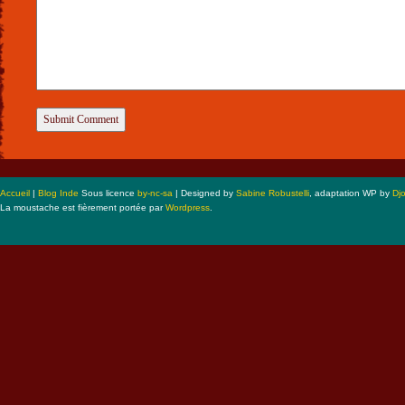
Accueil
|
Blog Inde
Sous licence
by-nc-sa
| Designed by
Sabine Robustelli
, adaptation WP by
Dj
La moustache est fièrement portée par
Wordpress
.