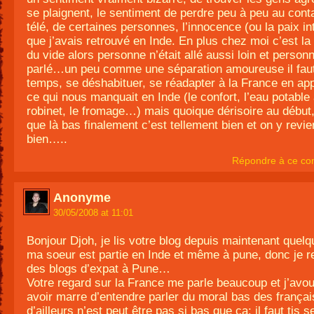
se plaignent, le sentiment de perdre peu à peu au conta
télé, de certaines personnes, l’innocence (ou la paix in
que j’avais retrouvé en Inde. En plus chez moi c’est la
du vide alors personne n’était allé aussi loin et person
parlé…un peu comme une séparation amoureuse il fau
temps, se déshabituer, se réadapter à la France en ap
ce qui nous manquait en Inde (le confort, l’eau potable
robinet, le fromage…) mais quoique dérisoire au début
que là bas finalement c’est tellement bien et on y revie
bien…..
Répondre à ce co
Anonyme
30/05/2008 at 11:01
Bonjour Djoh, je lis votre blog depuis maintenant quel
ma soeur est partie en Inde et même à pune, donc je r
des blogs d’expat à Pune…
Votre regard sur la France me parle beaucoup et j’avo
avoir marre d’entendre parler du moral bas des françai
d’ailleurs n’est peut être pas si bas que ça: il faut tjs s