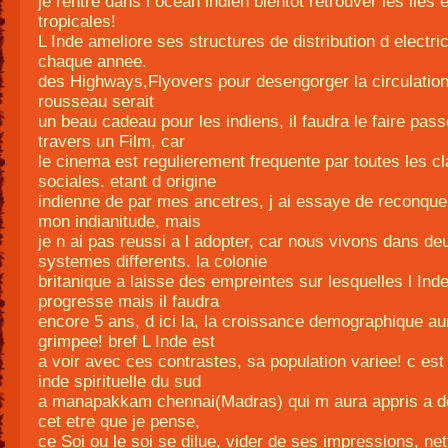
je rentre dans l ocean indien bientot retrouver les iles 
tropicales!
L Inde ameliore ses structures de distribution d electric
chaque annee.
des Highways,Flyovers pour desengorger la circulation
rousseau serait
un beau cadeau pour les indiens, il faudra le faire pass
travers un Film, car
le cinema est regulierement frequente par toutes les c
sociales. etant d origine
indienne de par mes ancetres, j ai essaye de reconquer
mon indianitude, mais
je n ai pas reussi a l adopter, car nous vivons dans de
systemes differents. la colonie
britanique a laisse des empreintes sur lesquelles l Ind
progresse mais il faudra
encore 5 ans, d ici la, la croissance demographique a
grimpee! bref L Inde est
a voir avec ces contrastes, sa population variee! c est 
inde spirituelle du sud
a manapakkam chennai(Madras) qui m aura appris a d
cet etre que je pense,
ce Soi ou le soi se dilue, vider de ses impressions, ne