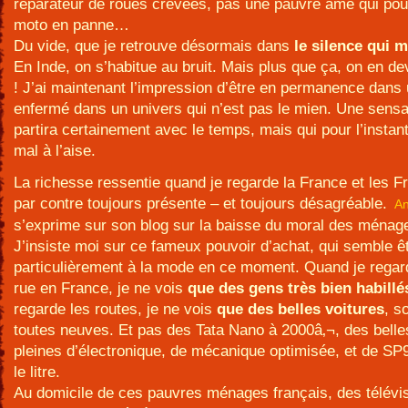
réparateur de roues crevées, pas une pauvre âme qui po
moto en panne…
Du vide, que je retrouve désormais dans
le silence qui 
En Inde, on s’habitue au bruit. Mais plus que ça, on en de
! J’ai maintenant l’impression d’être en permanence dans 
enfermé dans un univers qui n’est pas le mien. Une sensa
partira certainement avec le temps, mais qui pour l’insta
mal à l’aise.
La richesse ressentie quand je regarde la France et les F
par contre toujours présente – et toujours désagréable.
An
s’exprime sur son blog sur la baisse du moral des ménage
J’insiste moi sur ce fameux pouvoir d’achat, qui semble ê
particulièrement à la mode en ce moment. Quand je regar
rue en France, je ne vois
que des gens très bien habillé
regarde les routes, je ne vois
que des belles voitures
, s
toutes neuves. Et pas des Tata Nano à 2000â‚¬, des belle
pleines d’électronique, de mécanique optimisée, et de SP
le litre.
Au domicile de ces pauvres ménages français, des télévi