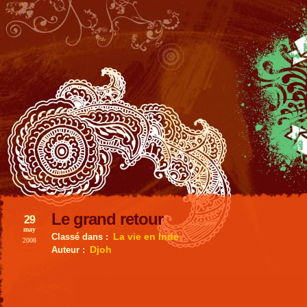
Le grand retour
29
may
La vie en Inde
Classé dans :
2008
Djoh
Auteur :