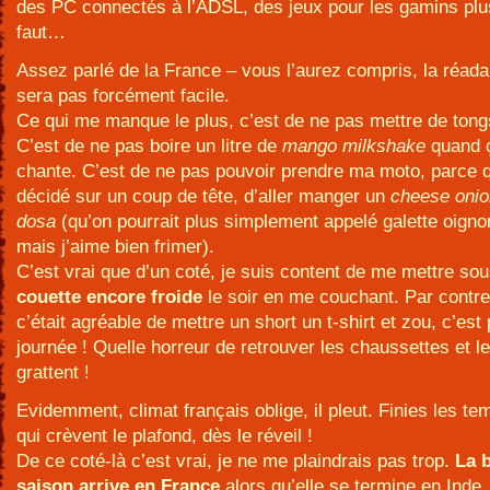
des PC connectés à l’ADSL, des jeux pour les gamins plus
faut…
Assez parlé de la France – vous l’aurez compris, la réada
sera pas forcément facile.
Ce qui me manque le plus, c’est de ne pas mettre de tong
C’est de ne pas boire un litre de
mango milkshake
quand 
chante. C’est de ne pas pouvoir prendre ma moto, parce q
décidé sur un coup de tête, d’aller manger un
cheese onio
dosa
(qu’on pourrait plus simplement appelé galette oign
mais j’aime bien frimer).
C’est vrai que d’un coté, je suis content de me mettre so
couette encore froide
le soir en me couchant. Par contre
c’était agréable de mettre un short un t-shirt et zou, c’est 
journée ! Quelle horreur de retrouver les chaussettes et le
grattent !
Evidemment, climat français oblige, il pleut. Finies les t
qui crèvent le plafond, dès le réveil !
De ce coté-là c’est vrai, je ne me plaindrais pas trop.
La 
saison arrive en France
alors qu’elle se termine en Inde.