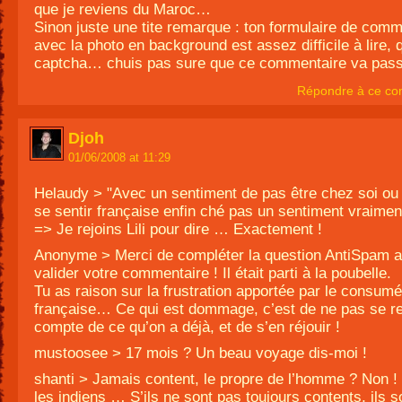
que je reviens du Maroc…
Sinon juste une tite remarque : ton formulaire de comm
avec la photo en background est assez difficile à lire,
captcha… chuis pas sure que ce commentaire va pass
Répondre à ce co
Djoh
01/06/2008 at 11:29
Helaudy > "Avec un sentiment de pas être chez soi ou
se sentir française enfin ché pas un sentiment vraimen
=> Je rejoins Lili pour dire … Exactement !
Anonyme > Merci de compléter la question AntiSpam a
valider votre commentaire ! Il était parti à la poubelle.
Tu as raison sur la frustration apportée par le consumé
française… Ce qui est dommage, c’est de ne pas se r
compte de ce qu’on a déjà, et de s’en réjouir !
mustoosee > 17 mois ? Un beau voyage dis-moi !
shanti > Jamais content, le propre de l’homme ? Non 
les indiens … S’ils ne sont pas toujours contents, ils s