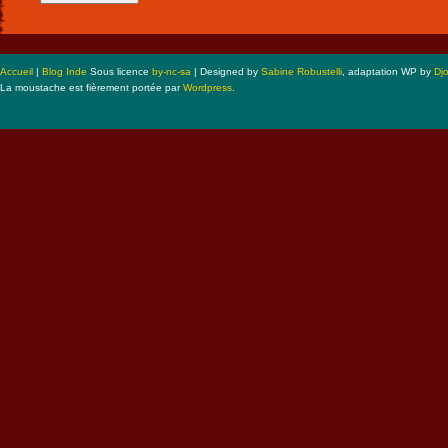
Accueil
|
Blog Inde
Sous licence
by-nc-sa
| Designed by
Sabine Robustelli
, adaptation WP by
Dj
La moustache est fièrement portée par
Wordpress
.