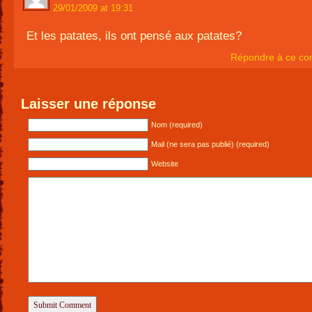
29/01/2009 at 19:31
Et les patates, ils ont pensé aux patates?
Répondre à ce co
Laisser une réponse
Nom (required)
Mail (ne sera pas publié) (required)
Website