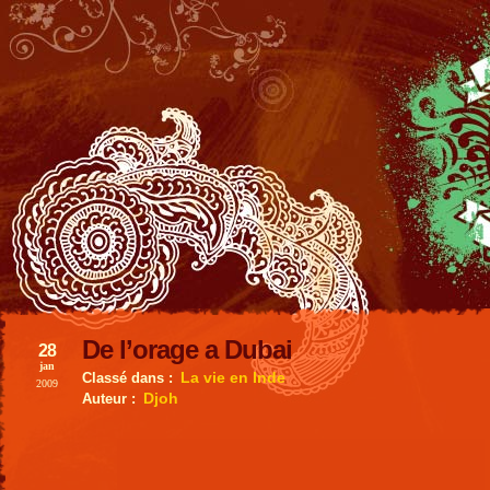
De l’orage a Dubai
28
jan
La vie en Inde
Classé dans :
2009
Djoh
Auteur :