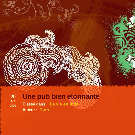
Une pub bien etonnante
20
jun
La vie en Inde
Classé dans :
2006
Djoh
Auteur :