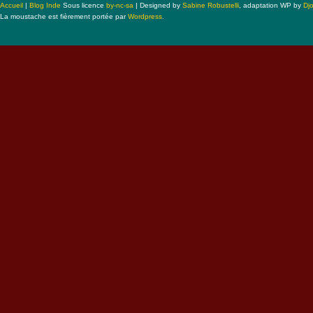
Accueil
|
Blog Inde
Sous licence
by-nc-sa
| Designed by
Sabine Robustelli
, adaptation WP by
Dj
La moustache est fièrement portée par
Wordpress
.