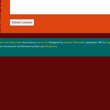
Accueil
|
Blog Inde
Sous licence
by-nc-sa
| Designed by
Sabine Robustelli
, adaptation WP by
Dj
La moustache est fièrement portée par
Wordpress
.