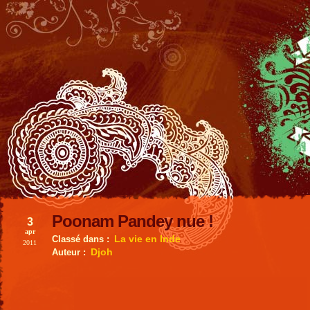
Poonam Pandey nue !
3
apr
La vie en Inde
Classé dans :
2011
Djoh
Auteur :