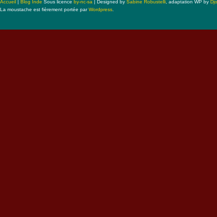
Accueil
|
Blog Inde
Sous licence
by-nc-sa
| Designed by
Sabine Robustelli
, adaptation WP by
Dj
La moustache est fièrement portée par
Wordpress
.