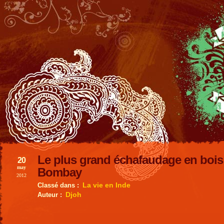
Le plus grand échafaudage en bois
20
may
Bombay
2012
La vie en Inde
Classé dans :
Djoh
Auteur :