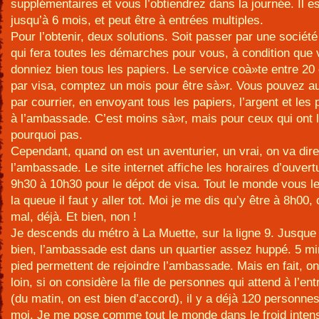
supplémentaires et vous l’obtiendrez dans la journée. Il es
jusqu’à 6 mois, et peut être à entrées multiples.
Pour l’obtenir, deux solutions. Soit passer par une société
qui fera toutes les démarches pour vous, à condition que
donniez bien tous les papiers. Le service coà»te entre 20
par visa, comptez un mois pour être sà»r. Vous pouvez au
par courrier, en envoyant tous les papiers, l’argent et les
à l’ambassade. C’est moins sà»r, mais pour ceux qui ont 
pourquoi pas.
Cependant, quand on est un aventurier, un vrai, on va dir
l’ambassade. Le site internet affiche les horaires d’ouvert
9h30 à 10h30 pour le dépot de visa. Tout le monde vous le d
la queue il faut y aller tot. Moi je me dis qu’y être à 8h00,
mal, déjà. Et bien, non !
Je descends du métro à La Muette, sur la ligne 9. Jusque 
bien, l’ambassade est dans un quartier assez huppé. 5 mi
pied permettent de rejoindre l’ambassade. Mais en fait, on 
loin, si on considère la file de personnes qui attend à l’ent
(du matin, on est bien d’accord), il y a déjà 120 personne
moi. Je me pose comme tout le monde dans le froid inten