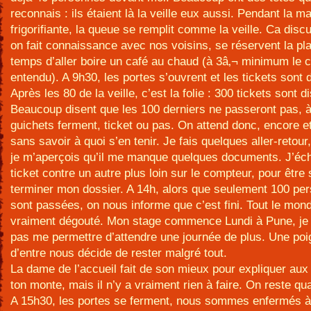
reconnais : ils étaient là la veille eux aussi. Pendant la m
frigorifiante, la queue se remplit comme la veille. Ca disc
on fait connaissance avec nos voisins, se réservent la pla
temps d’aller boire un café au chaud (à 3â‚¬ minimum le c
entendu). A 9h30, les portes s’ouvrent et les tickets sont d
Après les 80 de la veille, c’est la folie : 300 tickets sont d
Beaucoup disent que les 100 derniers ne passeront pas, 
guichets ferment, ticket ou pas. On attend donc, encore e
sans savoir à quoi s’en tenir. Je fais quelques aller-retour
je m’aperçois qu’il me manque quelques documents. J’é
ticket contre un autre plus loin sur le compteur, pour être
terminer mon dossier. A 14h, alors que seulement 100 pe
sont passées, on nous informe que c’est fini. Tout le monde
vraiment dégouté. Mon stage commence Lundi à Pune, je
pas me permettre d’attendre une journée de plus. Une po
d’entre nous décide de rester malgré tout.
La dame de l’accueil fait de son mieux pour expliquer aux
ton monte, mais il n’y a vraiment rien à faire. On reste 
A 15h30, les portes se ferment, nous sommes enfermés à l