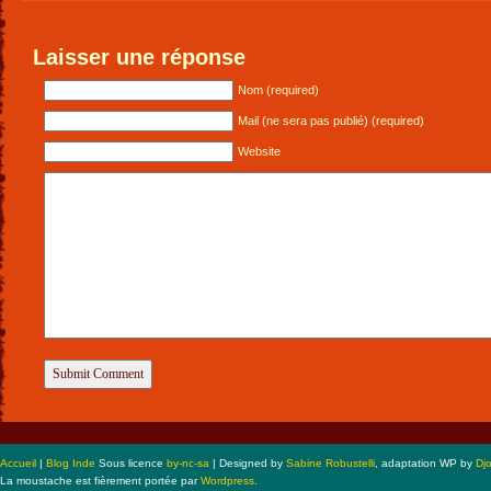
Laisser une réponse
Nom (required)
Mail (ne sera pas publié) (required)
Website
Accueil
|
Blog Inde
Sous licence
by-nc-sa
| Designed by
Sabine Robustelli
, adaptation WP by
Dj
La moustache est fièrement portée par
Wordpress
.