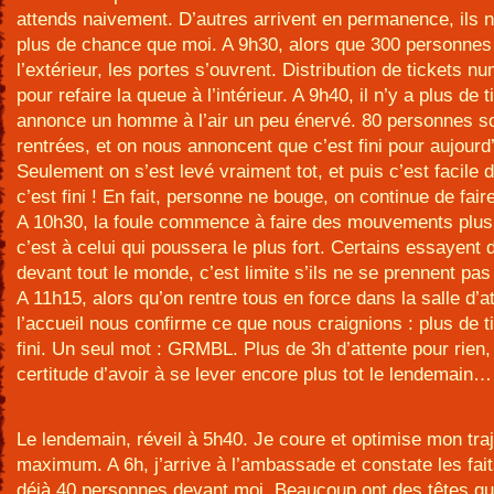
attends naivement. D’autres arrivent en permanence, ils n
plus de chance que moi. A 9h30, alors que 300 personnes
l’extérieur, les portes s’ouvrent. Distribution de tickets n
pour refaire la queue à l’intérieur. A 9h40, il n’y a plus de 
annonce un homme à l’air un peu énervé. 80 personnes s
rentrées, et on nous annoncent que c’est fini pour aujourd’
Seulement on s’est levé vraiment tot, et puis c’est facile 
c’est fini ! En fait, personne ne bouge, on continue de fair
A 10h30, la foule commence à faire des mouvements plu
c’est à celui qui poussera le plus fort. Certains essayent
devant tout le monde, c’est limite s’ils ne se prennent pa
A 11h15, alors qu’on rentre tous en force dans la salle d’at
l’accueil nous confirme ce que nous craignions : plus de ti
fini. Un seul mot : GRMBL. Plus de 3h d’attente pour rien, 
certitude d’avoir à se lever encore plus tot le lendemain…
Le lendemain, réveil à 5h40. Je coure et optimise mon traj
maximum. A 6h, j’arrive à l’ambassade et constate les faits
déjà 40 personnes devant moi. Beaucoup ont des têtes qu