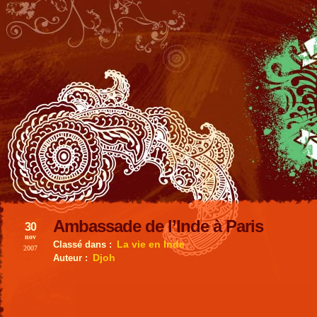
Ambassade de l’Inde à Paris
30
nov
La vie en Inde
Classé dans :
2007
Djoh
Auteur :