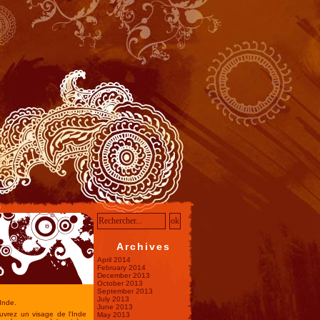
Archives
April 2014
o
February 2014
December 2013
October 2013
September 2013
July 2013
Inde.
June 2013
uvrez un visage de l'Inde
May 2013