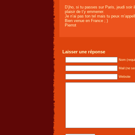
D’jho, si tu passes sur Paris, jeudi soir 
plaisir de t’y emmener.
Je n’ai pas ton tel mais tu peux m’appe
Bien venue en France ; )
Pierrot
Laisser une réponse
Nom (requi
Mail (ne se
Website