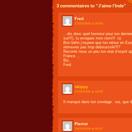
3 commentaires to “J’aime l’Inde”
Fred
27/05/2008 at 09:59
…dis donc quel honneur pour ton dernier a
sur!!!), tu evoques mon nom!!! :o)
Bon behn j’espere que ton retour en Euro
retrouves pas trop deboussolé?!?
Raconte nous un peu ton etat d’esprit 
France….
Biz,
Fred
skippy
27/05/2008 at 18:05
Il manque dans ton sondage : oui, que d
Pierrot
29/05/2008 at 00:07