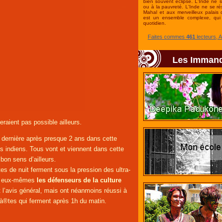
bien souvent éclipsé. L'Inde ne 
ou à la pauvreté. L'Inde ne se r
Mahal et aux merveilleux palais 
est un ensemble complexe, qui 
quotidien.
Faites commes
461
lecteurs, 
Les Imman
raient pas possible ailleurs.
a dernière après presque 2 ans dans cette
s indiens. Tous vont et viennent dans cette
 bon sens d’ailleurs.
 de nuit ferment sous la pression des ultra-
nt eux-mêmes
les défenseurs de la culture
t l’avis général, mais ont néanmoins réussi à
boà®tes qui ferment après 1h du matin.