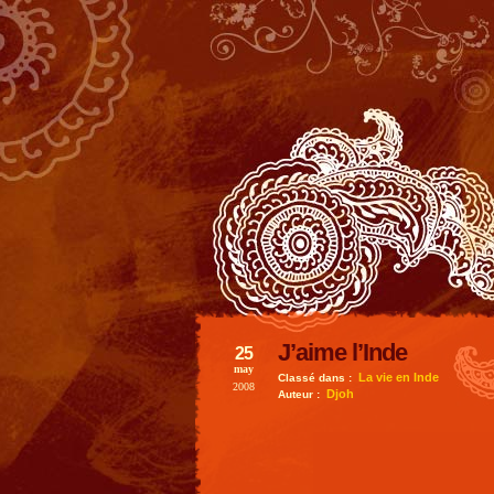
J’aime l’Inde
25
may
La vie en Inde
Classé dans :
2008
Djoh
Auteur :