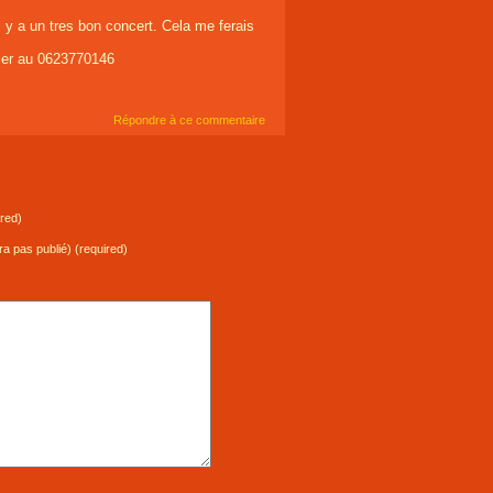
il y a un tres bon concert. Cela me ferais
ller au 0623770146
Répondre à ce commentaire
red)
ra pas publié) (required)