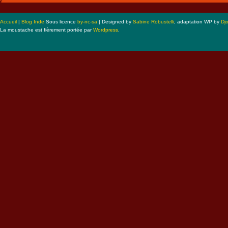
Accueil
|
Blog Inde
Sous licence
by-nc-sa
| Designed by
Sabine Robustelli
, adaptation WP by
Dj
La moustache est fièrement portée par
Wordpress
.