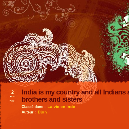
India is my country and all Indians
2
nov
brothers and sisters
2009
La vie en Inde
Classé dans :
Djoh
Auteur :