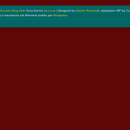
Accueil
|
Blog Inde
Sous licence
by-nc-sa
| Designed by
Sabine Robustelli
, adaptation WP by
Dj
La moustache est fièrement portée par
Wordpress
.