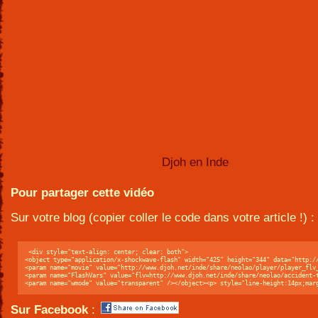
Djoh en Inde
Pour partager cette vidéo
Sur votre blog (copier coller le code dans votre article !) :
 <div style="text-align: center; clear: both">
<object type="application/x-shockwave-flash" width="425" height="344" data="http:/
<param name="movie" value="http://www.djoh.net/inde/share/neolao/player/player_flv
<param name="FlashVars" value="flv=http://www.djoh.net/inde/share/neolao/accident-
<param name="wmode" value="transparent" /></object><p> style="line-height:14px;mar
Sur Facebook
: