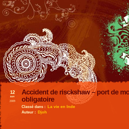
Accident de risckshaw – port de m
12
nov
obligatoire
2009
La vie en Inde
Classé dans :
Djoh
Auteur :