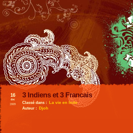
3 Indiens et 3 Francais
16
dec
La vie en Inde
Classé dans :
2009
Djoh
Auteur :