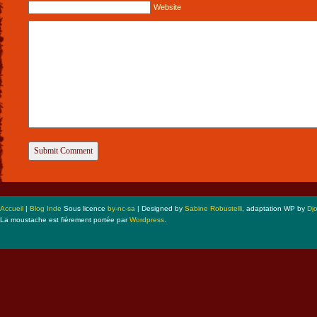
Website
Accueil
|
Blog Inde
Sous licence
by-nc-sa
| Designed by
Sabine Robustelli
, adaptation WP by
Dj
La moustache est fièrement portée par
Wordpress
.