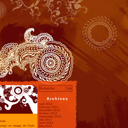
Archives
April 2014
o
February 2014
December 2013
October 2013
September 2013
July 2013
Inde.
June 2013
uvrez un visage de l'Inde
May 2013