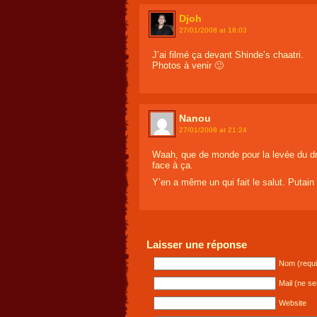
Djoh
27/01/2008 at 18:03
J’ai filmé ça devant Shinde’s chaatri.
Photos à venir 🙂
Nanou
27/01/2008 at 21:24
Waah, que de monde pour la levée du drap
face à ça.
Y’en a même un qui fait le salut. Putain 
Laisser une réponse
Nom (requi
Mail (ne se
Website