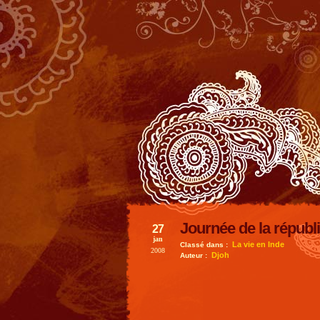
Journée de la républi
27
jan
La vie en Inde
Classé dans :
2008
Djoh
Auteur :