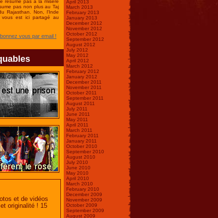
se résume pas à la misère
April 2013
ésume pas non plus au Taj
March 2013
du Rajasthan. Non, l'Inde
February 2013
vous est ici partagé au
January 2013
December 2012
November 2012
October 2012
Abonnez vous par email !
September 2012
August 2012
July 2012
May 2012
quables
April 2012
March 2012
February 2012
January 2012
December 2011
November 2011
October 2011
September 2011
August 2011
July 2011
June 2011
May 2011
April 2011
March 2011
February 2011
January 2011
October 2010
September 2010
August 2010
July 2010
June 2010
May 2010
April 2010
March 2010
February 2010
December 2009
otos et de vidéos
November 2009
t originalité ! 15
October 2009
September 2009
August 2009