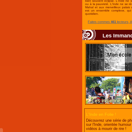
bien souvent éclipsé. L'Inde ne 
ou à la pauvreté. L'Inde ne se r
Mahal et aux merveilleux palais 
est un ensemble complexe, qui 
quotidien.
Faites commes
461
lecteurs, 
Les Imman
L'Inde en Folie !
Découvrez une série de ph
sur l'Inde, orientée humour e
vidéos à mourir de rire !