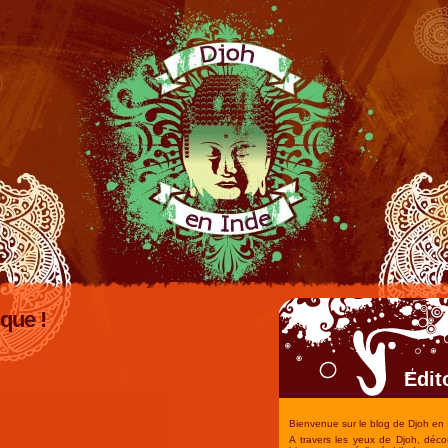
que !
Edit
Bienvenue sur le blog de Djoh en 
A travers les yeux de Djoh, déco