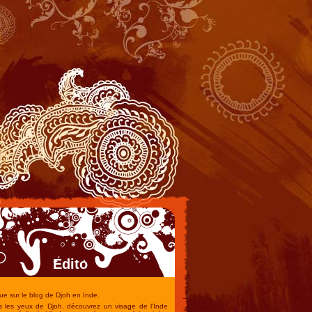
Edito
e sur le blog de Djoh en Inde.
rs les yeux de Djoh, découvrez un visage de l'Inde