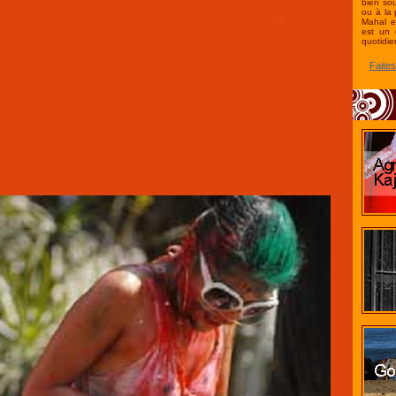
bien so
ou à la
Mahal e
est un 
quotidie
Faite