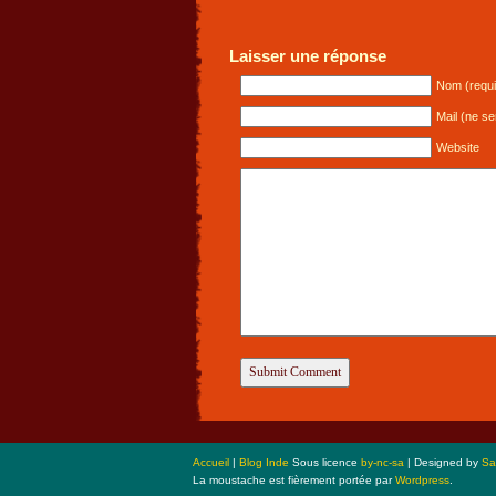
Laisser une réponse
Nom (requi
Mail (ne se
Website
Accueil
|
Blog Inde
Sous licence
by-nc-sa
| Designed by
Sa
La moustache est fièrement portée par
Wordpress
.