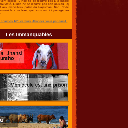
uvent éclipsé. L'Inde ne se résume pas à la misère
 pauvreté. L'Inde ne se résume pas non plus au Taj
t aux merveilleux palais du Rajasthan. Non, l'Inde
ensemble complexe, qui vous est ici partagé au
n.
s commes
461
lecteurs, Abonnez vous par email !
Les Immanquables