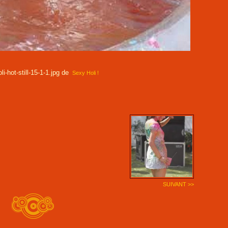
oli-hot-still-15-1-1.jpg de
Sexy Holi !
SUIVANT >>