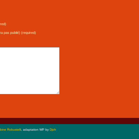
red)
ra pas publié) (required)
bine Robustelli
, adaptation WP by
Djoh