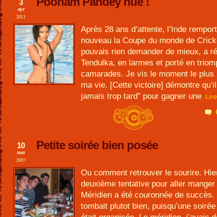
Poonam Pandey nue !
3
apr
2011
Après 28 ans d’attente, l’Inde rempor
nouveau la Coupe du monde de Cricke
pouvais rien demander de mieux, a r
Tendulka, en larmes et porté en trio
camarades. Je vis le moment le plus
ma vie. [Cette victoire] démontre qu’il
jamais trop tard” pour gagner une
Lir
Petite soirée bien posée
10
mar
2007
Ou comment retrouver le sourire. Hier
deuxième tentative pour aller manger
Méridien a été couronnée de succès.
tombait plutot bien, puisqu’une soirée