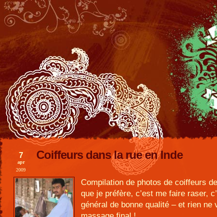
Coiffeurs dans la rue en Inde
7
apr
2009
Compilation de photos de coiffeurs d
que je préfère, c’est me faire raser, c
général de bonne qualité – et rien ne 
massage final !