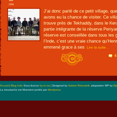
nov
2006
J’ai donc parlé de ce petit village, qu
avons eu la chance de visiter. Ce vill
trouve près de Tekhaddy, dans le Keral
partie intégrante de la réserve Periya
réserve est conseillée dans tous les 
l’Inde, c’est une vraie chance qu’Henr
emmené grace à ses
Lire la suite…
4
Accueil
|
Blog Inde
Sous licence
by-nc-sa
| Designed by
Sabine Robustelli
, adaptation WP by
Dj
La moustache est fièrement portée par
Wordpress
.